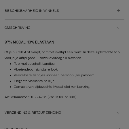
BESCHIKBAARHEID IN WINKELS
OMSCHRIJVING
87% MODAL, 13% ELASTAAN
Of je nu relaxt of slaapt, comfort is altijd een must. In deze zijdezachte top
voel je je altijd goed – zowel overdag als ‘s avonds.
Top met spaghettibandjes
Vloeiende, onzichtbare look
Verstelbare bandjes voor een persoonlijke pasvorm
Elegante vierkante halslijn
Gemaakt van zijdezachte Modal-stof van Lenzing
Artikelnummer: 10224795
(7613113061030)
VERZENDING & RETOURZENDING