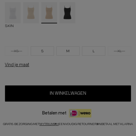
SKIN
XS
S
M
L
XL
Vind je maat
IN WINKELWAGEN
Betalen met
GRATIS BEZORGING MET
MYTRIUMPH
EENVOUDIG RETOURNEREN
BETAAL MET KLARNA