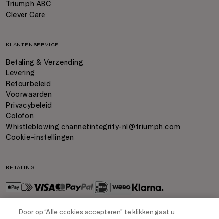
Triumph ABC
Clever Care
KLANTENSERVICE
Betaling & Verzending
Levering
Retourbeleid
Voorwaarden
Privacybeleid
Colofon
Whistleblowing channel:
integrity-nl@triumph.com
Cookie-instellingen
BETALING
Door op “Alle cookies accepteren” te klikken gaat u