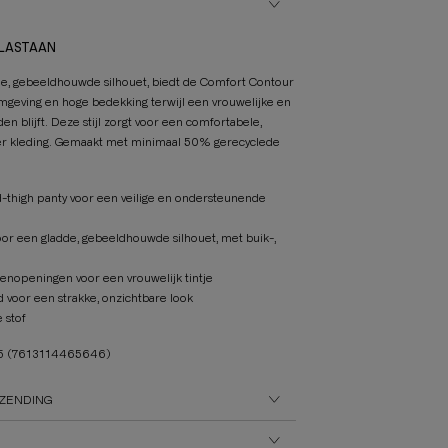
ELASTAAN
e, gebeeldhouwde silhouet, biedt de Comfort Contour
rmgeving en hoge bedekking terwijl een vrouwelijke en
en blijft. Deze stijl zorgt voor een comfortabele,
r kleding. Gemaakt met minimaal 50% gerecyclede
-thigh panty voor een veilige en ondersteunende
oor een gladde, gebeeldhouwde silhouet, met buik-,
beenopeningen voor een vrouwelijk tintje
d voor een strakke, onzichtbare look
 stof
25
(7613114465646)
ZENDING