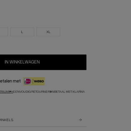
L
XL
IN WINKELWAGEN
etalen met
TRIUMPH
EENVOUDIG RETOURNEREN
BETAAL MET KLARNA
WINKELS