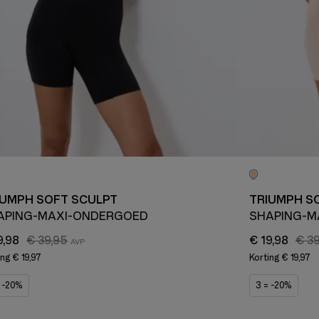
IUMPH SOFT SCULPT
TRIUMPH S
APING-MAXI-ONDERGOED
SHAPING-M
9,98
€ 39,95
€ 19,98
€ 39
ing
€ 19,97
Korting
€ 19,97
= -20%
3 = -20%