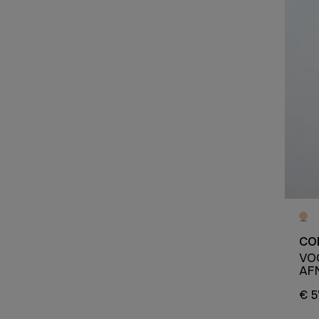
CO
VO
AF
€ 5