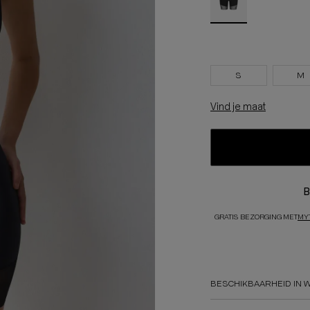
S
M
Vind je maat
B
GRATIS BEZORGING MET
MY
BESCHIKBAARHEID IN 