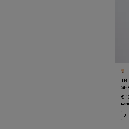
TR
SH
€ 1
Kort
3 