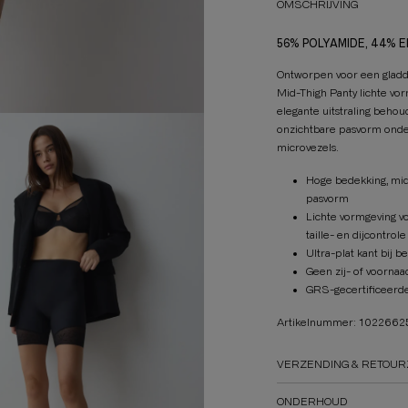
OMSCHRIJVING
56% POLYAMIDE, 44% 
Ontworpen voor een gladd
Mid-Thigh Panty lichte vo
elegante uitstraling behoud
onzichtbare pasvorm onde
microvezels.
Hoge bedekking, mid
pasvorm
Lichte vormgeving v
taille- en dijcontrole
Ultra-plat kant bij 
Geen zij- of voornaa
GRS-gecertificeerde
Artikelnummer: 102266
VERZENDING & RETOUR
ONDERHOUD