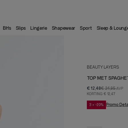
Bh's
Slips
Lingerie
Shapewear
Sport
Sleep & Loung
BEAUTY LAYERS
TOP MET SPAGHE
€ 12,48
€ 24,95
KORTING
€ 12,47
Promo Deta
3 = -20%