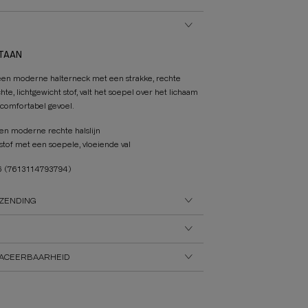
STAAN
een moderne halterneck met een strakke, rechte
chte, lichtgewicht stof, valt het soepel over het lichaam
comfortabel gevoel.
en moderne rechte halslijn
 stof met een soepele, vloeiende val
6
(7613114793794)
ZENDING
ACEERBAARHEID