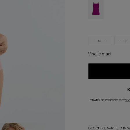
XS
S
Vind je maat
B
GRATIS BEZORGING MET
MY
BESCHIKBAARHEID IN 