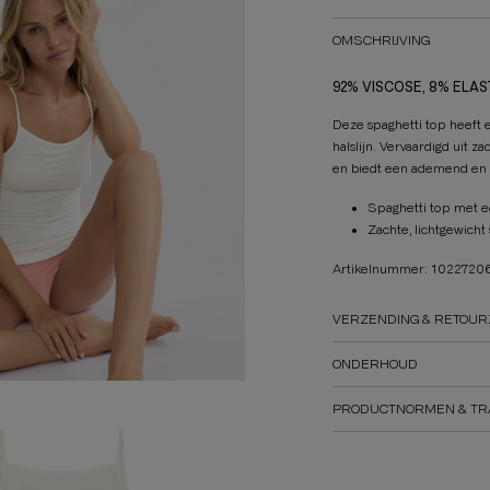
OMSCHRIJVING
92% VISCOSE, 8% ELA
Deze spaghetti top heeft 
halslijn. Vervaardigd uit za
en biedt een ademend en 
Spaghetti top met e
Zachte, lichtgewicht
Artikelnummer: 1022720
VERZENDING & RETOUR
ONDERHOUD
PRODUCTNORMEN & TR