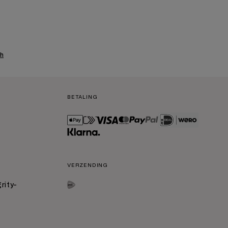
ph
BETALING
VERZENDING
grity-