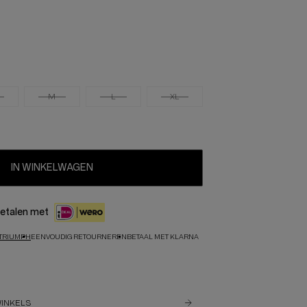
M
L
XL
IN WINKELWAGEN
etalen met
TRIUMPH
EENVOUDIG RETOURNEREN
BETAAL MET KLARNA
WINKELS