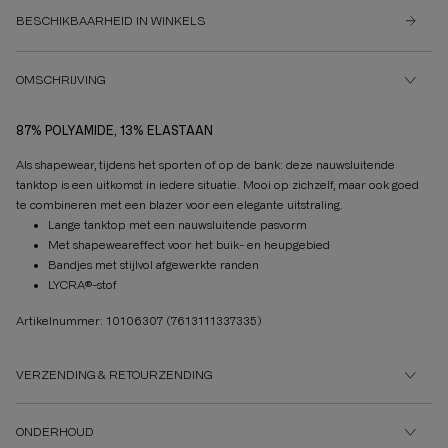
BESCHIKBAARHEID IN WINKELS
OMSCHRIJVING
87% POLYAMIDE, 13% ELASTAAN
Als shapewear, tijdens het sporten of op de bank: deze nauwsluitende
tanktop is een uitkomst in iedere situatie. Mooi op zichzelf, maar ook goed
te combineren met een blazer voor een elegante uitstraling.
Lange tanktop met een nauwsluitende pasvorm
Met shapeweareffect voor het buik- en heupgebied
Bandjes met stijlvol afgewerkte randen
LYCRA®-stof
Artikelnummer: 10106307
(7613111337335)
VERZENDING & RETOURZENDING
ONDERHOUD